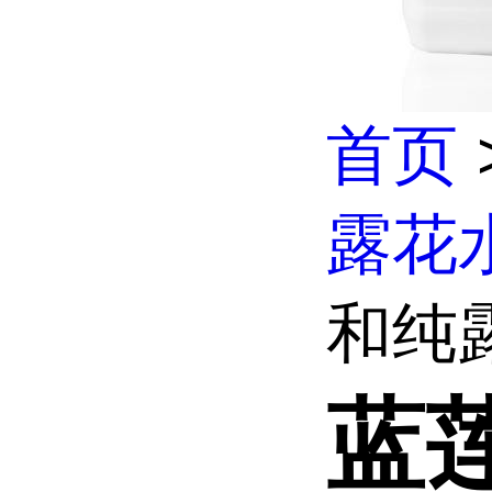
首页
露花
和纯露
蓝