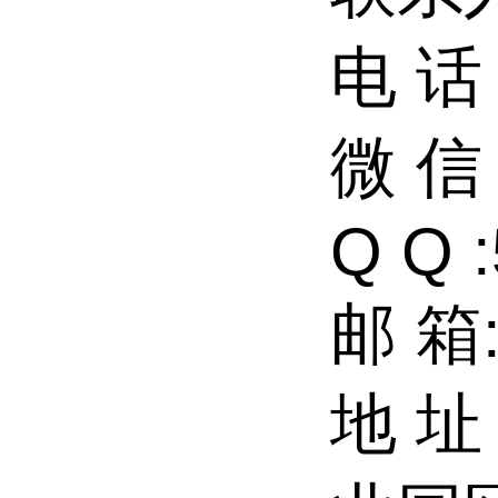
电 话：
微 信：
Q Q 
邮 箱:
地 