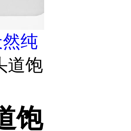
天然纯
头道饱
道饱