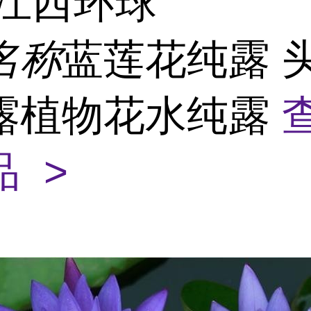
江西环球
名称
蓝莲花纯露 
露植物花水纯露
 >