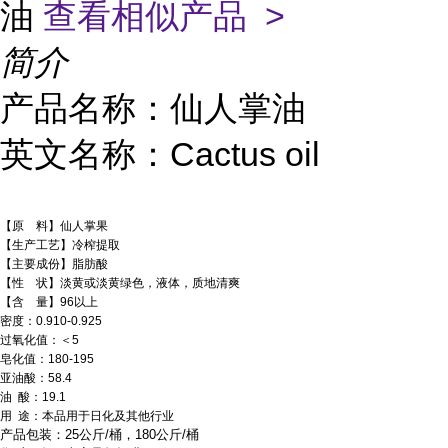
油
查看相似产品 >
简介
产品名称：仙人掌油
英文名称：Cactus oil
【原 料】仙人掌果
【生产工艺】冷榨提取
【主要成份】脂肪酸
【性 状】淡黄或淡黄绿色，液体，质地清爽
【含 量】96以上
密度：0.910-0.925
过氧化值：＜5
皂化值：180-195
亚油酸：58.4
油 酸：19.1
用 途：本品用于日化及其他行业
产品包装：25公斤/桶，180公斤/桶