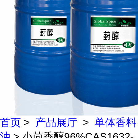
首页
>
产品展厅
>
单体香料
油
> 小茴香醇96%CAS1632-