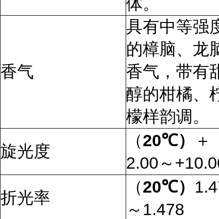
体。
具有中等强
的樟脑、龙
香气
香气，带有
醇的柑橘、
檬样韵调。
（
20
℃）
＋
旋光度
2.00～+10.0
（
20
℃）
1.
折光率
～1.478