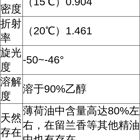
（15℃）0.904
密度
折射
（20℃）1.461
率
旋光
-50~-46°
度
溶解
溶于90%乙醇
度
薄荷油中含量高达80%左
天然
右，在留兰香等其他精油
存在
中也有存在。