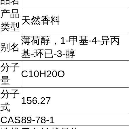
品名
产品
天然香料
类型
薄荷醇，1-甲基-4-异丙
别名
基-环已-3-醇
分子
C10H20O
量
分子
156.27
式
CAS
89-78-1