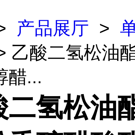
>
产品展厅
>
> 乙酸二氢松油酯
醋...
酸二氢松油酯