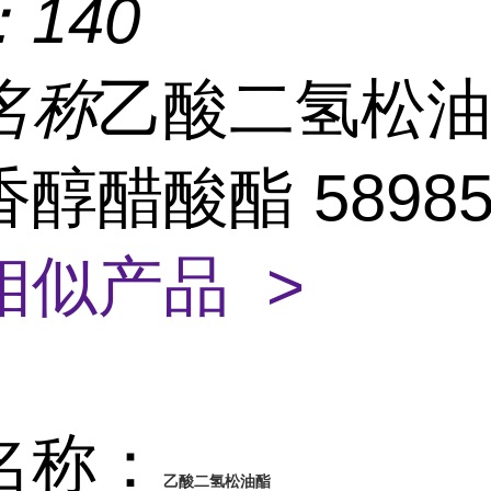
：
140
名称
乙酸二氢松油
醇醋酸酯 58985-
相似产品 >
名称：
乙酸二氢松油酯