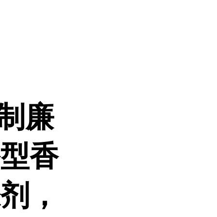
制廉
香型香
涤剂，