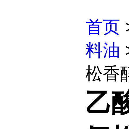
首页
料油
松香醇
乙