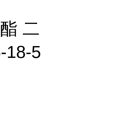
酯 二
18-5