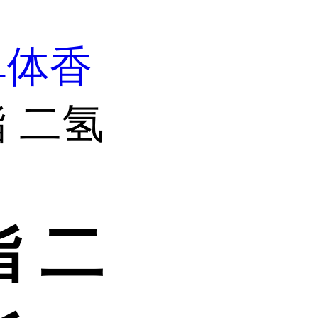
单体香
 二氢
 二