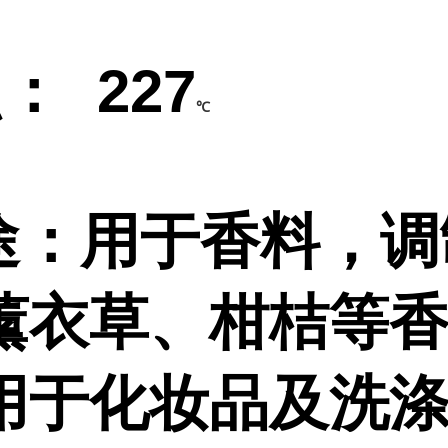
： 227
℃
途：用于
香料，调
薰衣草、柑桔等
用于化妆品及洗