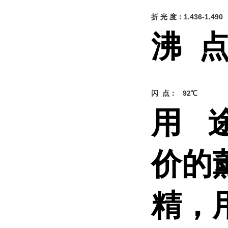
折 光 度：1.436-1.490
沸 点
闪 点： 92
℃
用 
价的
精，