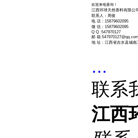
欢迎来电垂询！
江西环球天然香料有限公
联系人：周俊
电 话：15879602095
微 信：15879602095
Q Q :547970127
邮 箱:547970127@qq.co
地 址：江西省吉水县城南
...
联系
江西