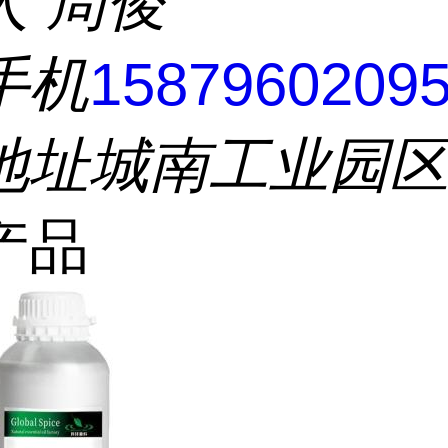
人
周俊
手机
1587960209
地址
城南工业园
产品