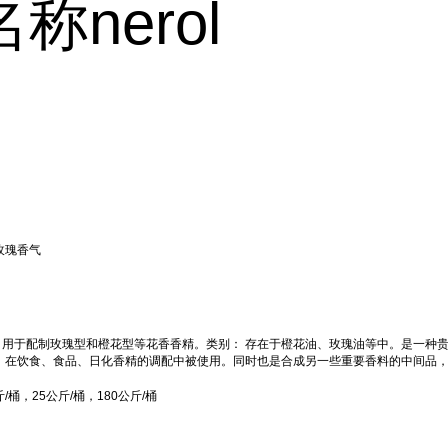
称nerol
玫瑰香气
。用于配制玫瑰型和橙花型等花香香精。类别： 存在于橙花油、玫瑰油等中。是一种
，在饮食、食品、日化香精的调配中被使用。同时也是合成另一些重要香料的中间品
/桶，25公斤/桶，180公斤/桶