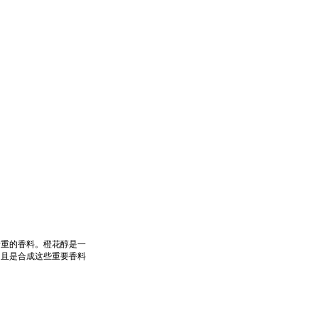
贵重的香料。橙花醇是一
，且是合成这些重要香料