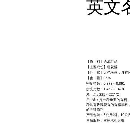
英文名
【原 料】合成产品
【主要成份】橙花醇
【性 状】无色液体，具有
【含 量】95%
密度指数：0.873～0.891
折光指数：1.462--1.478
沸 点：225～227 ℃
用 途：是一种重要的香料
种具有玫瑰花香的香精原料
的关键原料
产品包装：5公斤/桶，10公斤
售后服务：卖家承担运费