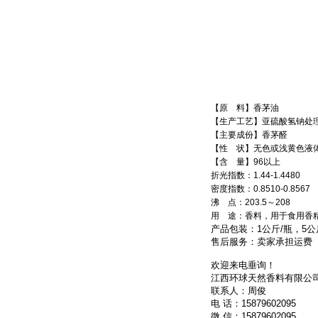
【原 料】香茅油
【生产工艺】亚硫酸氢钠处
【主要成份】香茅醛
【性 状】无色或浅黄色液
【含 量】96以上
折光指数：1.44-1.4480
密度指数：0.8510-0.8567
沸 点：203.5～208
用 途：香料，用于食用香
产品包装：1公斤/瓶，5公斤
售后服务：卖家承担运费
欢迎来电垂询！
江西环球天然香料有限公
联系人：周俊
电 话：15879602095
微 信：15879602095