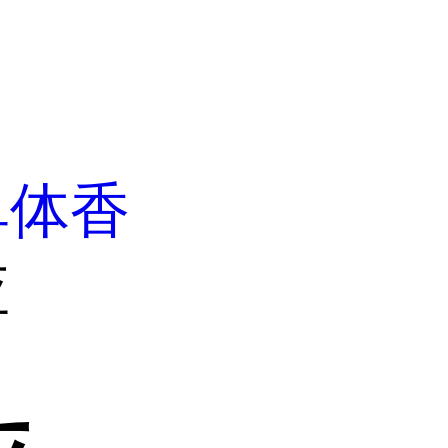
单体香
应