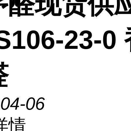
茅醛现货供
S106-23-0
醛
-04-06
详情