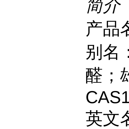
简介
产品
别名：
醛；
CAS1
英文名称