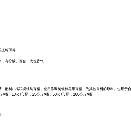
理提纯而得
体，有柠檬、百合、玫瑰香气
精，配制柑橘和樱桃类香精，也用作调制低档皂用香精，为其他香料的原料。也用于
/桶，10公斤/桶，25公斤/桶，50公斤/桶，180公斤/桶
司