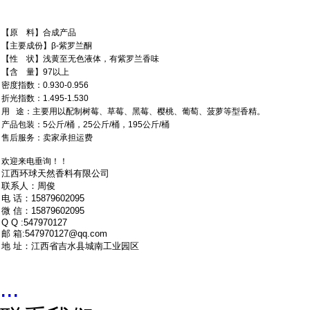
【原 料】合成产品
【主要成份】β-紫罗兰酮
【性 状】浅黄至无色液体，有紫罗兰香味
【含 量】97以上
密度指数：0.930-0.956
折光指数：1.495-1.530
用 途：主要用以配制树莓、草莓、黑莓、樱桃、葡萄、菠萝等型香精。
产品包装：5公斤/桶，25公斤/桶，195公斤/桶
售后服务：卖家承担运费
欢迎来电垂询！！
江西环球天然香料有限公司
联系人：周俊
电 话：15879602095
微 信：15879602095
Q Q :547970127
邮 箱:547970127@qq.com
地 址：江西省吉水县城南工业园区
...