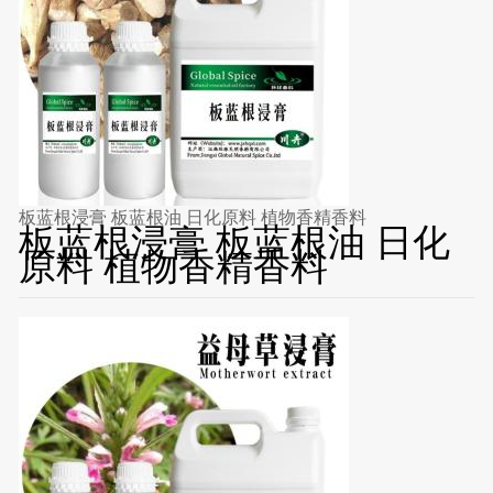
板蓝根浸膏 板蓝根油 日化原料 植物香精香料
板蓝根浸膏 板蓝根油 日化
原料 植物香精香料