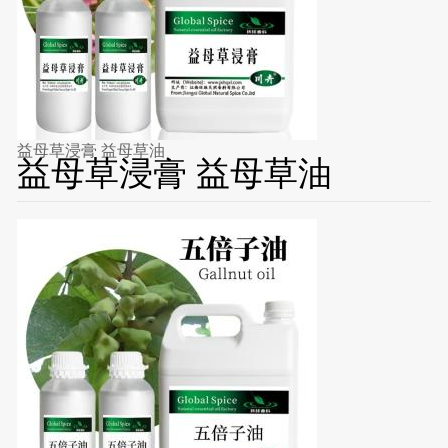
益母草浸膏 益母草油
益母草浸膏 益母草油