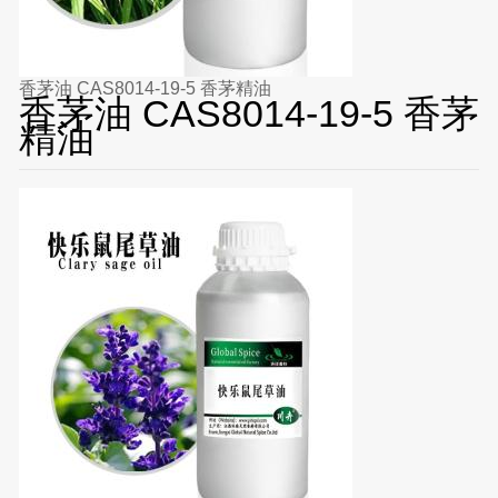
香茅油 CAS8014-19-5 香茅精油
香茅油 CAS8014-19-5 香茅
精油