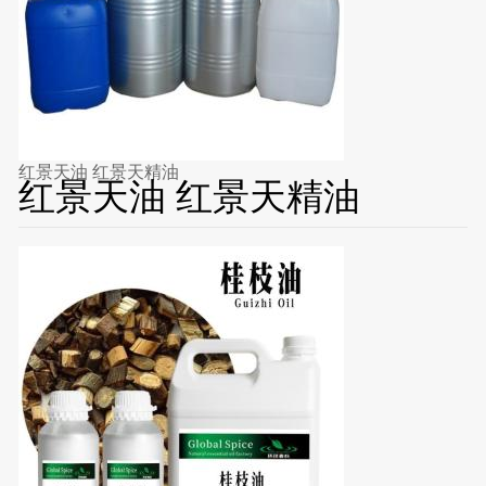
红景天油 红景天精油
红景天油 红景天精油