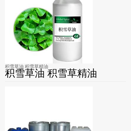
积雪草油 积雪草精油
积雪草油 积雪草精油