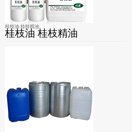
桂枝油 桂枝精油
桂枝油 桂枝精油