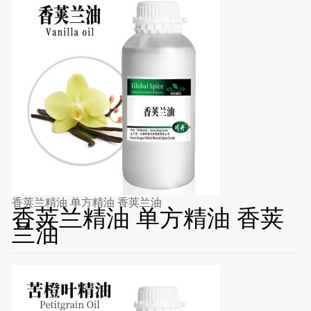
香荚兰精油 单方精油 香荚兰油
香荚兰精油 单方精油 香荚
兰油