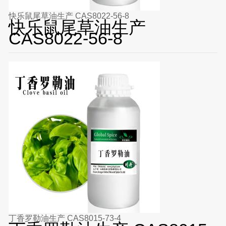
快乐鼠尾草油生产 CAS8022-56-8
快乐鼠尾草油生产
CAS8022-56-8
丁香罗勒油生产 CAS8015-73-4