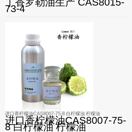
丁香罗勒油生产 CAS8015-
73-4
进口香柠檬油CAS8007-75-8 白柠檬油 柠檬油
进口香柠檬油CAS8007-75-
8 白柠檬油 柠檬油