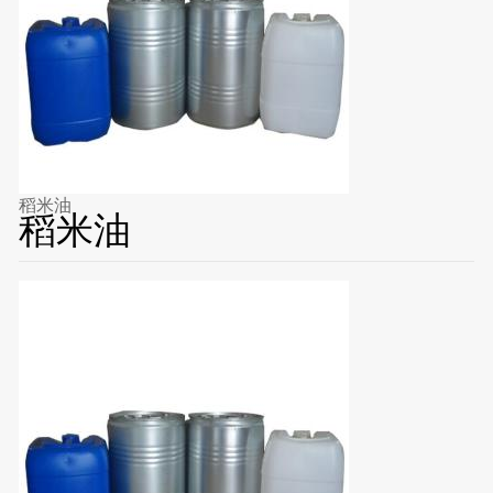
稻米油
稻米油