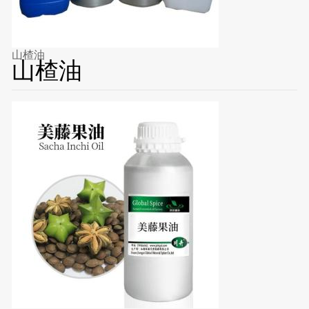
山楂油
山楂油