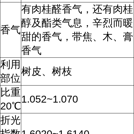
有肉桂醛香气，还有肉桂
醇及酯类气息，辛烈而暖
香气
甜的香气，带焦、木、膏
香气
利用
树皮、树枝
部位
比重
1.052~1.070
20℃
折光
指数
1.6020~1.6140