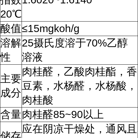
20℃
酸值
≤15mgkoh/g
溶解
25摄氏度溶于70%乙醇
性
溶液
肉桂醛，乙酸肉桂酯，香
主要
豆素，水杨醛，水杨酸，
成分
肉桂酸
含量
肉桂醛85~90以上
应在阴凉干燥处，通风且
储存