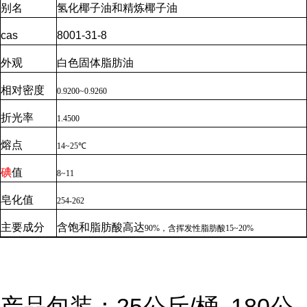
别名
氢化椰子油和精炼椰子油
cas
8001-31-8
外观
白色固体脂肪油
相对密度
0.9200~0.9260
折光率
1.4500
熔点
14~25
℃
碘
值
8~11
皂化值
254-262
主要成分
含饱和脂肪酸高达
90%
，含挥发性脂肪酸
15~20%
产品包装：25公斤/桶 180公