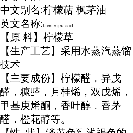
中文别名:柠檬萜 枫茅油
英文名称:
Lemon grass oil
【原 料】柠檬草
【生产工艺】采用水蒸汽蒸馏
技术
【主要成份】柠檬醛，异戊
醛，糠醛，月桂烯，双戊烯，
甲基庚烯酮，香叶醇，香茅
醛，橙花醇等。
【性 状】淡黄色到浅褐色的