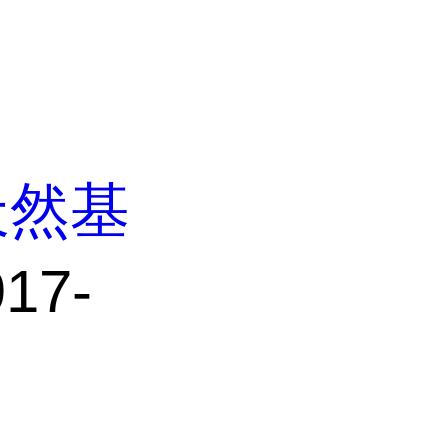
天然基
17-