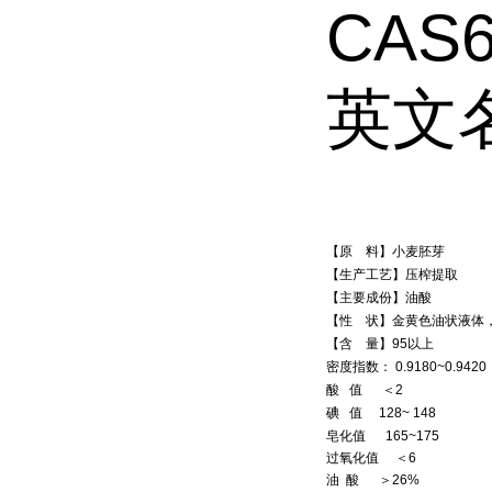
CAS6
英文名称
【原 料】小麦胚芽
【生产工艺】压榨提取
【主要成份】油酸
【性 状】金黄色油状液体
【含 量】95以上
密度指数： 0.9180~0.9420
酸 值 ＜2
碘 值 128~ 148
皂化值 165~175
过氧化值 ＜6
油 酸 ＞26%