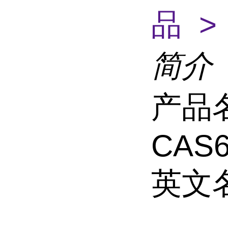
品 >
简介
产品
CAS6
英文名称