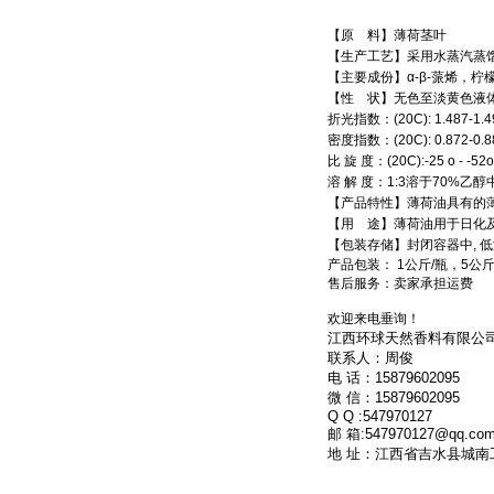
【原 料】薄荷茎叶
【生产工艺】采用水蒸汽蒸
【主要成份】α-β-蒎烯，
【性 状】无色至淡黄色液
折光指数：(20C): 1.487-1.4
密度指数：(20C): 0.872-0.8
比 旋 度：(20C):-25
o
- -52
o
溶 解 度：1:3溶于70%乙醇
【产品特性】薄荷油具有的
【用 途】薄荷油用于日化
【包装存储】封闭容器中, 
产品包装：
1
公斤
/
瓶，
5
公
售后服务：卖家承担运费
欢迎来电垂询！
江西环球天然香料有限公
联系人：周俊
电 话：15879602095
微 信：15879602095
Q Q :547970127
邮 箱:547970127@qq.co
地 址：江西省吉水县城南