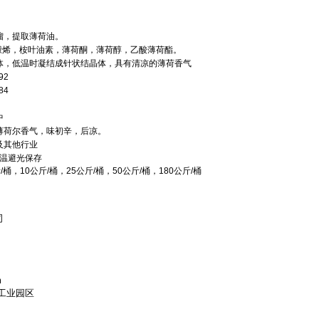
馏，提取薄荷油。
柠檬烯，桉叶油素，薄荷酮，薄荷醇，乙酸薄荷酯。
体，低温时凝结成针状结晶体，具有清凉的薄荷香气
92
84
中
薄荷尔香气，味初辛，后凉。
及其他行业
低温避光保存
斤
/
桶，
10
公斤
/
桶，
25
公斤
/
桶，
50
公斤
/
桶，
180
公斤
/
桶
司
m
工业园区