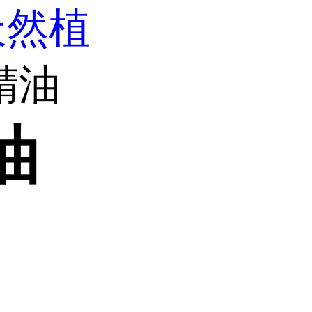
天然植
精油
油