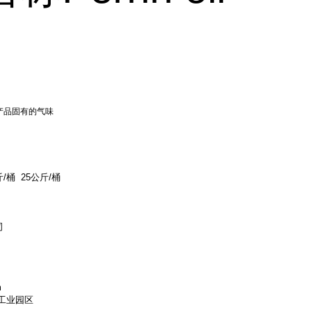
产品固有的气味
/桶 25公斤/桶
司
m
工业园区