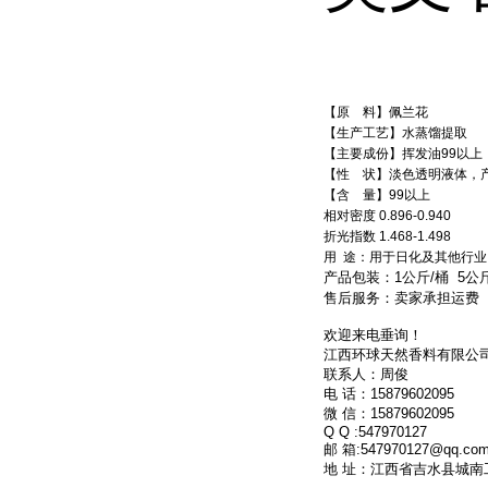
【原 料】佩兰花
【生产工艺】水蒸馏提取
【主要成份】挥发油99以上
【性 状】淡色透明液体，
【含 量】99以上
相对密度 0.896-0.940
折光指数 1.468-1.498
用 途：用于日化及其他行业
产品包装：1公斤/桶 5公斤
售后服务：卖家承担运费
欢迎来电垂询！
江西环球天然香料有限公
联系人：周俊
电 话：15879602095
微 信：15879602095
Q Q :547970127
邮 箱:547970127@qq.co
地 址：江西省吉水县城南