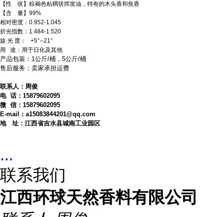
【性 状】棕褐色粘稠状挥发油，特有的木头香和焦香
【含 量】99%
相对密度：0.952-1.045
折光指数：1.484-1.520
旋 光 度： +5°--21°
用 途：用于日化及其他
产品包装：1公斤/桶，5公斤/桶
售后服务：卖家承担运费
联系人：周俊
电 话：15879602095
微 信：15879602095
E-mail：a15083844201@qq.com
地 址：江西省吉水县城南工业园区
...
联系我们
江西环球天然香料有限公司