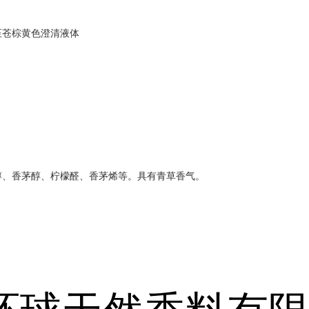
至苍棕黄色澄清液体
醇、香茅醇、柠檬醛、香茅烯等。具有青草香气。