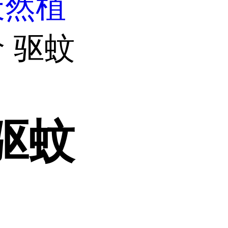
天然植
 驱蚊
驱蚊