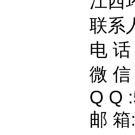
江西
联系
电 话：
微 信：
Q Q 
邮 箱: