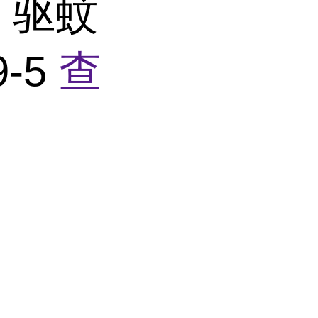
 驱蚊
9-5
查