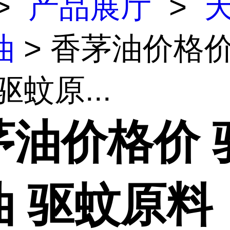
>
产品展厅
>
油
> 香茅油价格价
驱蚊原...
茅油价格价 
油 驱蚊原料