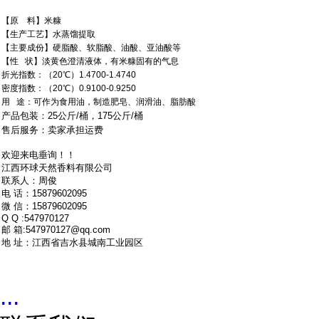
【原 料】米糠
【生产工艺】水蒸馏提取
【主要成份】硬脂酸、软脂酸、油酸、亚油酸等
【性 状】淡黄色澄清液体，有米糠固有的气息
折光指数：（20℃）1.4700-1.4740
密度指数：（20℃）0.9100-0.9250
用 途：可作为食用油，制造肥皂、润滑油、脂肪酸
产品包装：25公斤/桶，175公斤/桶
售后服务：卖家承担运费
欢迎来电垂询！！
江西环球天然香料有限公司
联系人：周俊
电 话：15879602095
微 信：15879602095
Q Q :547970127
邮 箱:547970127@qq.com
地 址：江西省吉水县城南工业园区
...