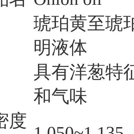
琥珀黄至琥
明液体
具有洋葱特
和气味
密度
1.050~1.135