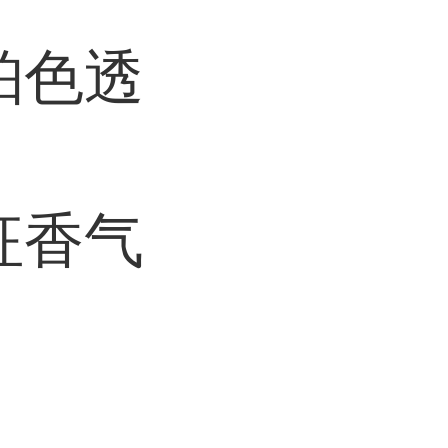
珀色透
征香气